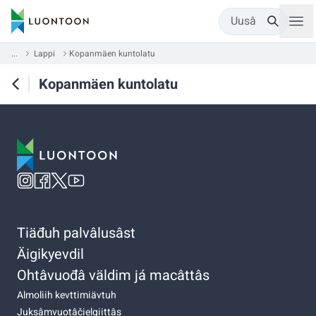
Uusâ
...
Lappi
Kopanmäen kuntolatu
Kopanmäen kuntolatu
Tiäđuh palvâlusâst
Äigikyevdil
Ohtâvuođâ väldim já macâttâs
Almoliih kevttimiävtuh
Juksâmvuotâčielgiittâs