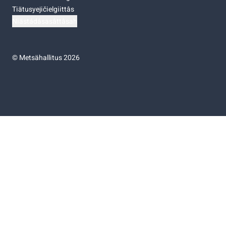
Tiätusyejičielgiittâs
Niästádâsasâttâsah
©
Metsähallitus 2026