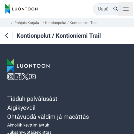
Uusâ
...
Pohjois-Karjala
Kontionpolut / Kontioniemi Trail
Kontionpolut / Kontioniemi Trail
Tiäđuh palvâlusâst
Äigikyevdil
Ohtâvuođâ väldim já macâttâs
Almoliih kevttimiävtuh
Juksâmvuotâčielgiittâs