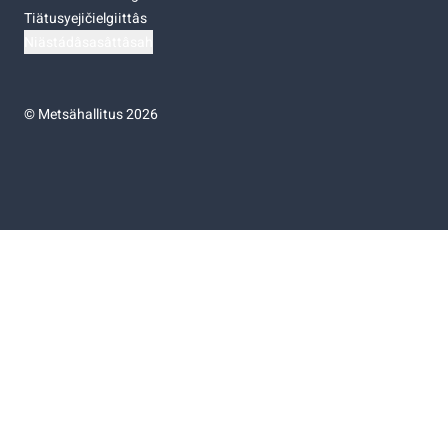
Tiätusyejičielgiittâs
Niästádâsasâttâsah
©
Metsähallitus 2026