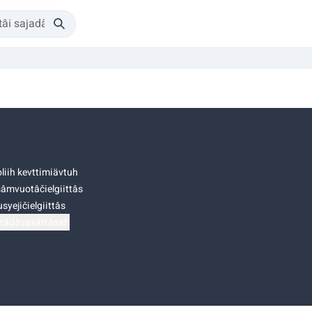
liih kevttimiävtuh
âmvuotâčielgiittâs
syejičielgiittâs
tádâsasâttâsah