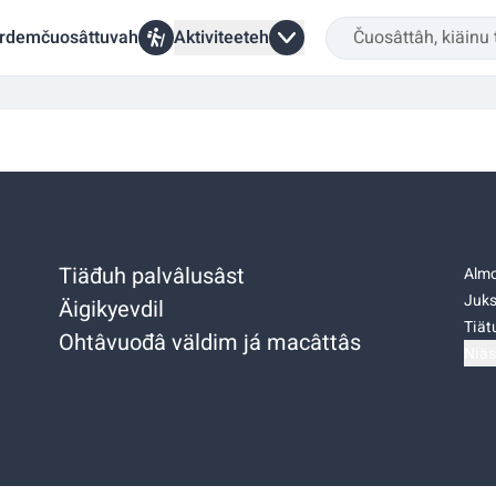
rdemčuosâttuvah
Aktiviteeteh
Tiäđuh palvâlusâst
Almo
Juks
Äigikyevdil
Tiätu
Ohtâvuođâ väldim já macâttâs
Niäs