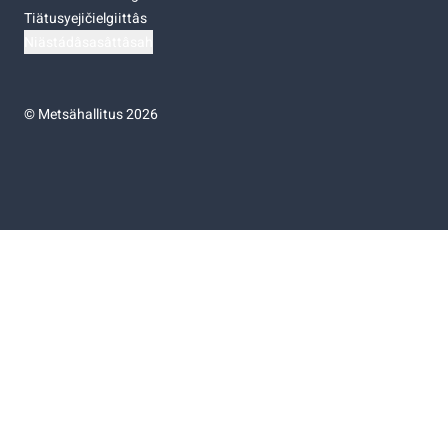
Tiätusyejičielgiittâs
Niästádâsasâttâsah
©
Metsähallitus 2026