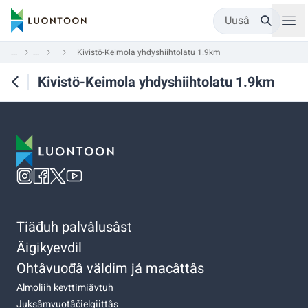
Uusâ
...
...
Kivistö-Keimola yhdyshiihtolatu 1.9km
Kivistö-Keimola yhdyshiihtolatu 1.9km
Tiäđuh palvâlusâst
Äigikyevdil
Ohtâvuođâ väldim já macâttâs
Almoliih kevttimiävtuh
Juksâmvuotâčielgiittâs