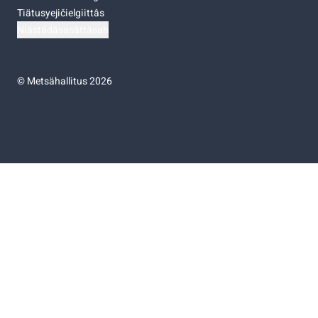
Tiätusyejičielgiittâs
Niästádâsasâttâsah
©
Metsähallitus 2026