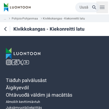
Uusâ
...
Pohjois-Pohjanmaa
Kivikkokangas - Kiekonreitti latu
Kivikkokangas - Kiekonreitti latu
Tiäđuh palvâlusâst
Äigikyevdil
Ohtâvuođâ väldim já macâttâs
Almoliih kevttimiävtuh
Juksâmvuotâčielgiittâs