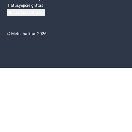
Tiätusyejičielgiittâs
Niästádâsasâttâsah
©
Metsähallitus 2026