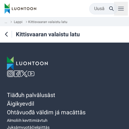
Uusâ
...
Lappi
Kittisvaaran valaistu latu
Kittisvaaran valaistu latu
Tiäđuh palvâlusâst
Äigikyevdil
Ohtâvuođâ väldim já macâttâs
Almoliih kevttimiävtuh
Juksâmvuotâčielgiittâs