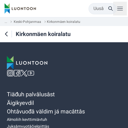
Uusâ
...
Keski-Pohjanmaa
Kirkonmäen koiralatu
Kirkonmäen koiralatu
Tiäđuh palvâlusâst
Äigikyevdil
Ohtâvuođâ väldim já macâttâs
Almoliih kevttimiävtuh
Juksâmvuotâčielgiittâs