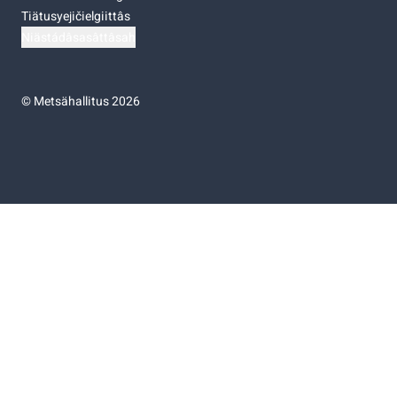
Tiätusyejičielgiittâs
Niästádâsasâttâsah
©
Metsähallitus 2026