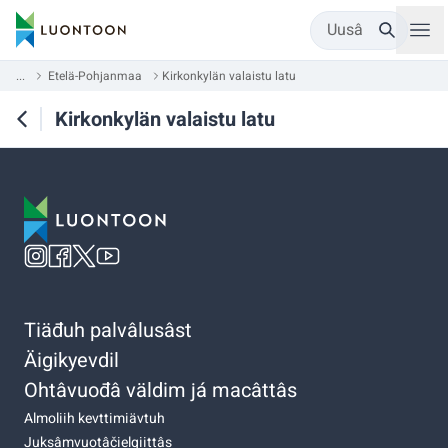
Uusâ
...
Etelä-Pohjanmaa
Kirkonkylän valaistu latu
Kirkonkylän valaistu latu
Tiäđuh palvâlusâst
Äigikyevdil
Ohtâvuođâ väldim já macâttâs
Almoliih kevttimiävtuh
Juksâmvuotâčielgiittâs