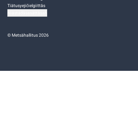
Tiätusyejičielgiittâs
Niästádâsasâttâsah
©
Metsähallitus 2026