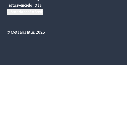
Tiätusyejičielgiittâs
Niästádâsasâttâsah
©
Metsähallitus 2026