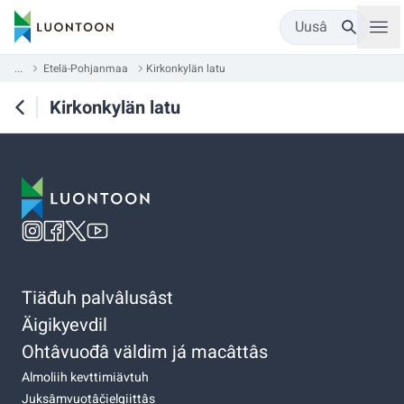
Uusâ
...
Etelä-Pohjanmaa
Kirkonkylän latu
Kirkonkylän latu
Tiäđuh palvâlusâst
Äigikyevdil
Ohtâvuođâ väldim já macâttâs
Almoliih kevttimiävtuh
Juksâmvuotâčielgiittâs