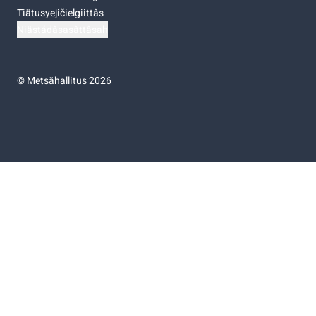
Tiätusyejičielgiittâs
Niästádâsasâttâsah
©
Metsähallitus 2026