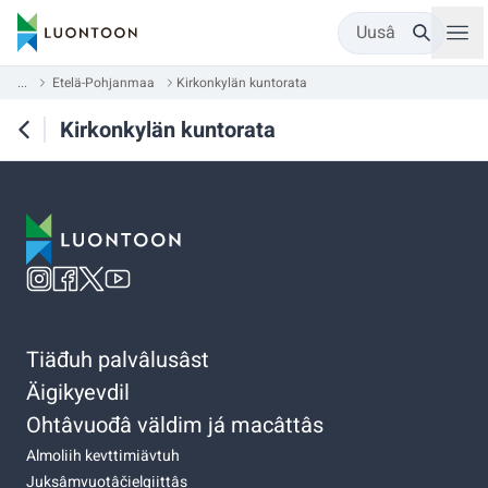
Uusâ
...
Etelä-Pohjanmaa
Kirkonkylän kuntorata
Kirkonkylän kuntorata
Tiäđuh palvâlusâst
Äigikyevdil
Ohtâvuođâ väldim já macâttâs
Almoliih kevttimiävtuh
Juksâmvuotâčielgiittâs