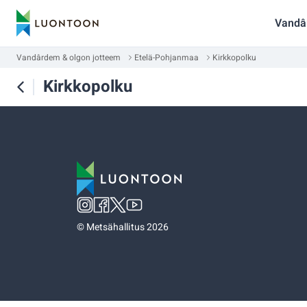
Vandâ
Vandârdem & olgon jotteem
Etelä-Pohjanmaa
Kirkkopolku
Kirkkopolku
©
Metsähallitus 2026