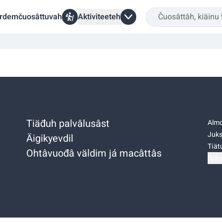
rdemčuosâttuvah
Aktiviteeteh
Tiäđuh palvâlusâst
Almo
Juks
Äigikyevdil
Tiätu
Ohtâvuođâ väldim já macâttâs
Niäs