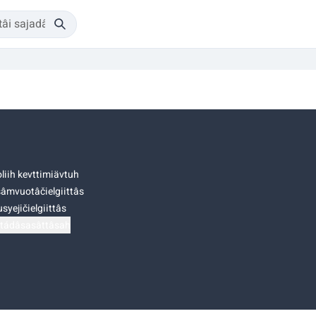
liih kevttimiävtuh
âmvuotâčielgiittâs
syejičielgiittâs
tádâsasâttâsah