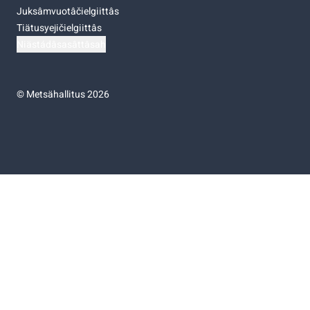
Juksâmvuotâčielgiittâs
Tiätusyejičielgiittâs
Niästádâsasâttâsah
©
Metsähallitus 2026