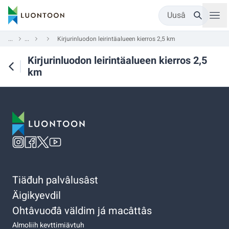
Uusâ
...
...
Kirjurinluodon leirintäalueen kierros 2,5 km
Kirjurinluodon leirintäalueen kierros 2,5
km
Tiäđuh palvâlusâst
Äigikyevdil
Ohtâvuođâ väldim já macâttâs
Almoliih kevttimiävtuh