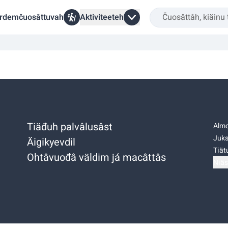
rdemčuosâttuvah
Aktiviteeteh
Tiäđuh palvâlusâst
Almo
Juks
Äigikyevdil
Tiätu
Ohtâvuođâ väldim já macâttâs
Niäs