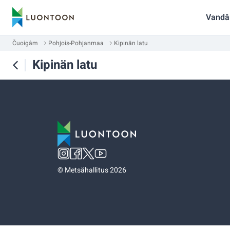
Vandâ
Čuoigâm
Pohjois-Pohjanmaa
Kipinän latu
Kipinän latu
©
Metsähallitus 2026