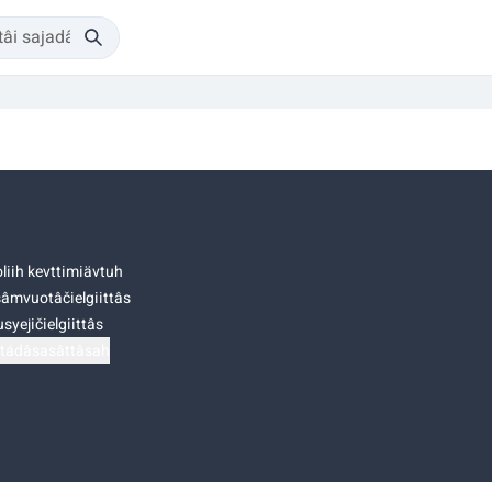
liih kevttimiävtuh
âmvuotâčielgiittâs
syejičielgiittâs
tádâsasâttâsah