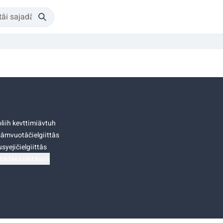
liih kevttimiävtuh
âmvuotâčielgiittâs
syejičielgiittâs
tádâsasâttâsah