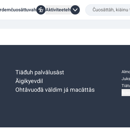
rdemčuosâttuvah
Aktiviteeteh
Tiäđuh palvâlusâst
Almo
Juks
Äigikyevdil
Tiätu
Ohtâvuođâ väldim já macâttâs
Niäs