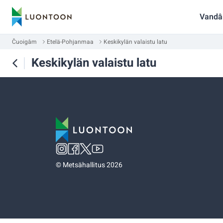
Vandâ
Čuoigâm
Etelä-Pohjanmaa
Keskikylän valaistu latu
Keskikylän valaistu latu
©
Metsähallitus 2026