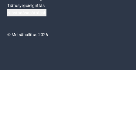
Tiätusyejičielgiittâs
Niästádâsasâttâsah
©
Metsähallitus 2026