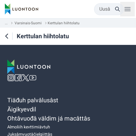
Uusâ
...
Varsinais-Suomi
Kerttulan hiihtolatu
Kerttulan hiihtolatu
Tiäđuh palvâlusâst
Äigikyevdil
Ohtâvuođâ väldim já macâttâs
Almoliih kevttimiävtuh
Juksâmvuotâčielgiittâs