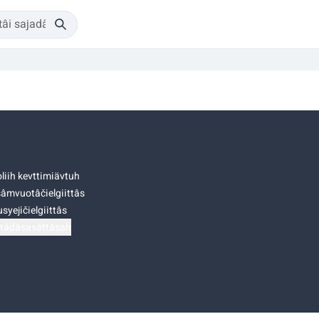
liih kevttimiävtuh
âmvuotâčielgiittâs
syejičielgiittâs
tádâsasâttâsah