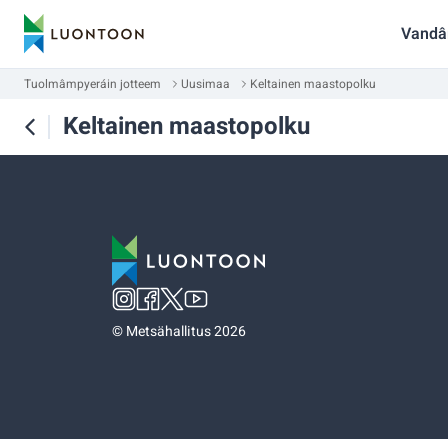
Vandâ
Tuolmâmpyeráin jotteem
Uusimaa
Keltainen maastopolku
Keltainen maastopolku
©
Metsähallitus 2026