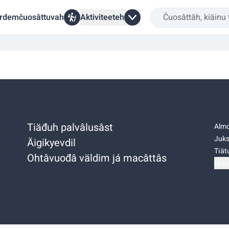
rdemčuosâttuvah
Aktiviteeteh
Tiäđuh palvâlusâst
Almo
Juks
Äigikyevdil
Tiätu
Ohtâvuođâ väldim já macâttâs
Niäs