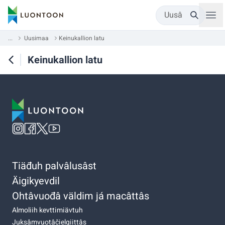
Uusâ
...
Uusimaa
Keinukallion latu
Keinukallion latu
Tiäđuh palvâlusâst
Äigikyevdil
Ohtâvuođâ väldim já macâttâs
Almoliih kevttimiävtuh
Juksâmvuotâčielgiittâs