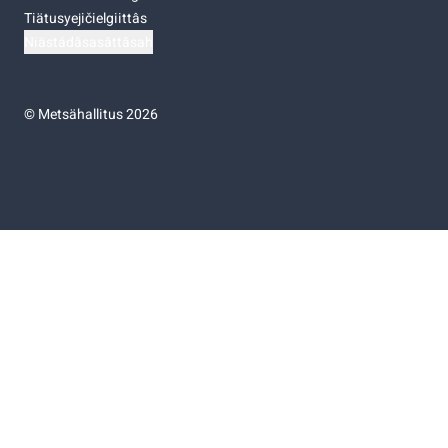
Tiätusyejičielgiittâs
Niästádâsasâttâsah
©
Metsähallitus 2026