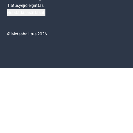
Tiätusyejičielgiittâs
Niästádâsasâttâsah
©
Metsähallitus 2026