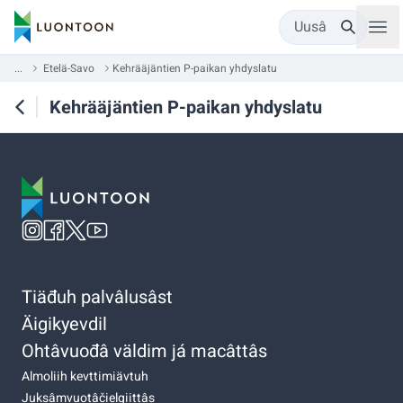
Uusâ
...
Etelä-Savo
Kehrääjäntien P-paikan yhdyslatu
Kehrääjäntien P-paikan yhdyslatu
Tiäđuh palvâlusâst
Äigikyevdil
Ohtâvuođâ väldim já macâttâs
Almoliih kevttimiävtuh
Juksâmvuotâčielgiittâs