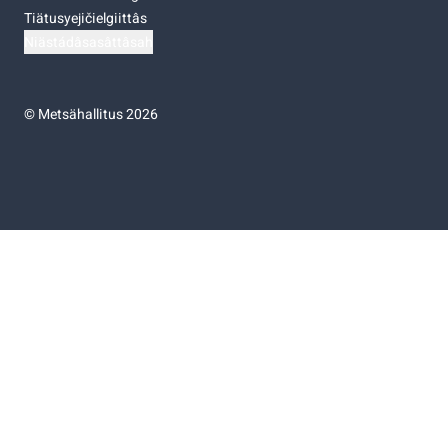
Tiätusyejičielgiittâs
Niästádâsasâttâsah
©
Metsähallitus 2026