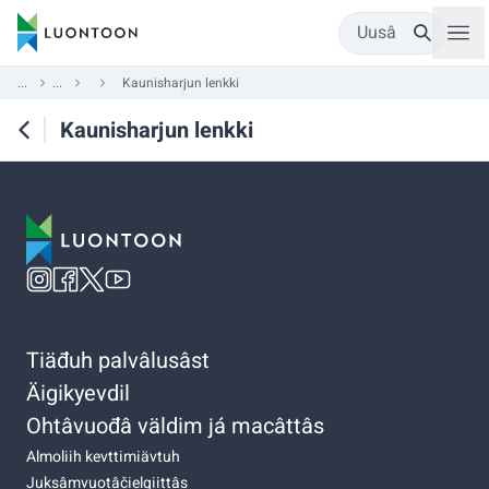
Uusâ
...
...
Kaunisharjun lenkki
Kaunisharjun lenkki
Tiäđuh palvâlusâst
Äigikyevdil
Ohtâvuođâ väldim já macâttâs
Almoliih kevttimiävtuh
Juksâmvuotâčielgiittâs