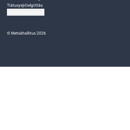
Tiätusyejičielgiittâs
Niästádâsasâttâsah
©
Metsähallitus 2026