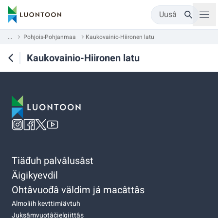
Uusâ
...
Pohjois-Pohjanmaa
Kaukovainio-Hiironen latu
Kaukovainio-Hiironen latu
Tiäđuh palvâlusâst
Äigikyevdil
Ohtâvuođâ väldim já macâttâs
Almoliih kevttimiävtuh
Juksâmvuotâčielgiittâs