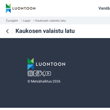
Vandâ
Čuoigâm
Lappi
Kaukosen valaistu latu
Kaukosen valaistu latu
©
Metsähallitus 2026