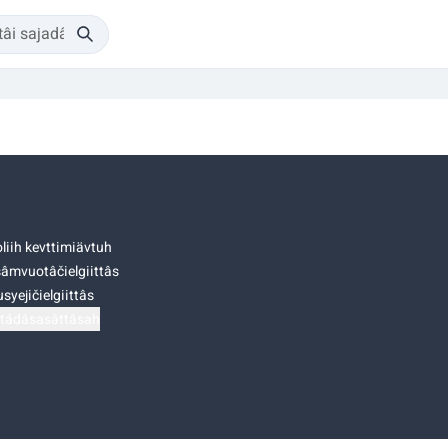
liih kevttimiävtuh
âmvuotâčielgiittâs
syejičielgiittâs
tádâsasâttâsah