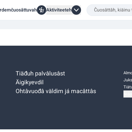
rdemčuosâttuvah
Aktiviteeteh
Tiäđuh palvâlusâst
Almo
Juks
Äigikyevdil
Tiätu
Ohtâvuođâ väldim já macâttâs
Niäs