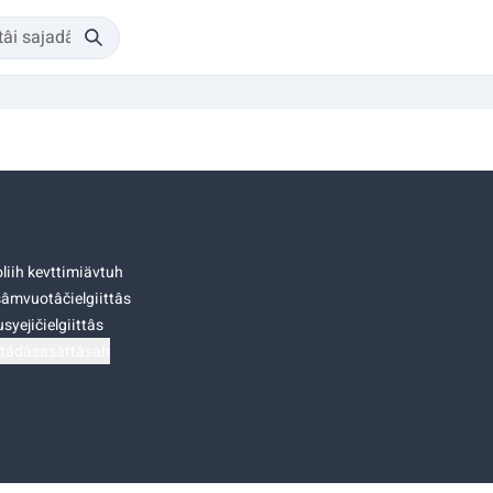
liih kevttimiävtuh
âmvuotâčielgiittâs
syejičielgiittâs
tádâsasâttâsah