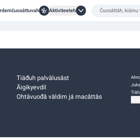
rdemčuosâttuvah
Aktiviteeteh
Tiäđuh palvâlusâst
Almo
Juks
Äigikyevdil
Tiätu
Ohtâvuođâ väldim já macâttâs
Niäs