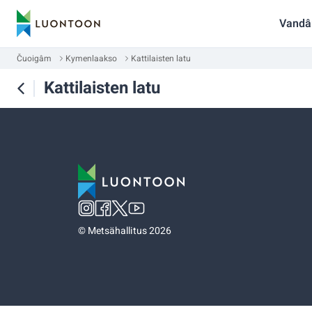
Vandâ
Čuoigâm
Kymenlaakso
Kattilaisten latu
Kattilaisten latu
©
Metsähallitus 2026