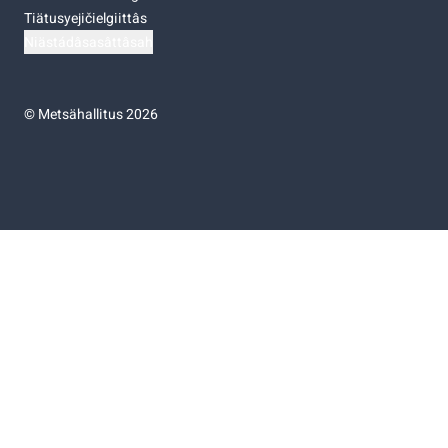
Tiätusyejičielgiittâs
Niästádâsasâttâsah
©
Metsähallitus 2026