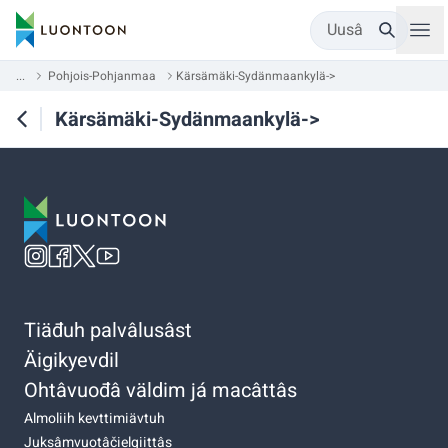
Uusâ
...
Pohjois-Pohjanmaa
Kärsämäki-Sydänmaankylä->
Kärsämäki-Sydänmaankylä->
Tiäđuh palvâlusâst
Äigikyevdil
Ohtâvuođâ väldim já macâttâs
Almoliih kevttimiävtuh
Juksâmvuotâčielgiittâs