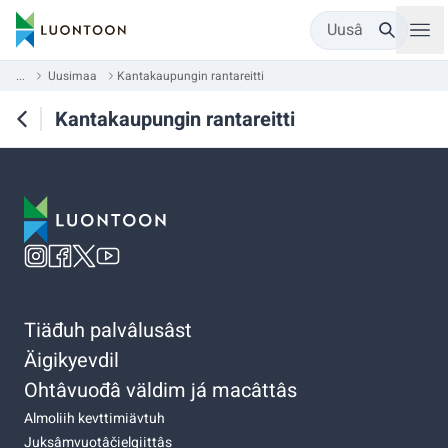
Uusâ
...
Uusimaa
Kantakaupungin rantareitti
Kantakaupungin rantareitti
Tiäđuh palvâlusâst
Äigikyevdil
Ohtâvuođâ väldim já macâttâs
Almoliih kevttimiävtuh
Juksâmvuotâčielgiittâs