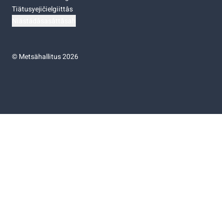
Tiätusyejičielgiittâs
Niästádâsasâttâsah
©
Metsähallitus 2026