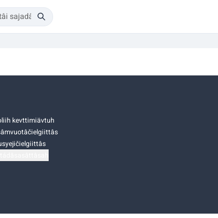
liih kevttimiävtuh
âmvuotâčielgiittâs
syejičielgiittâs
tádâsasâttâsah