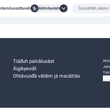
rdemčuosâttuvah
Aktiviteeteh
Tiäđuh palvâlusâst
Almo
Juks
Äigikyevdil
Tiätu
Ohtâvuođâ väldim já macâttâs
Niäs