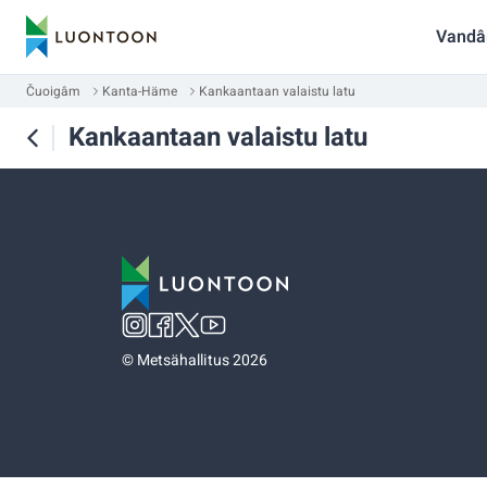
Vandâ
Čuoigâm
Kanta-Häme
Kankaantaan valaistu latu
Kankaantaan valaistu latu
©
Metsähallitus 2026