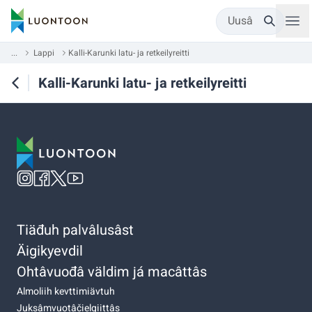
Uusâ
...
Lappi
Kalli-Karunki latu- ja retkeilyreitti
Kalli-Karunki latu- ja retkeilyreitti
Tiäđuh palvâlusâst
Äigikyevdil
Ohtâvuođâ väldim já macâttâs
Almoliih kevttimiävtuh
Juksâmvuotâčielgiittâs