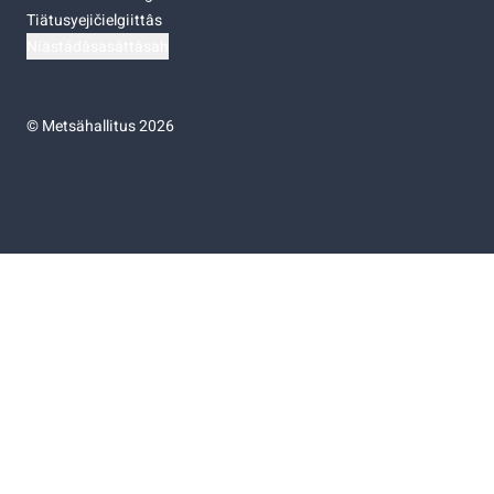
Tiätusyejičielgiittâs
Niästádâsasâttâsah
©
Metsähallitus 2026