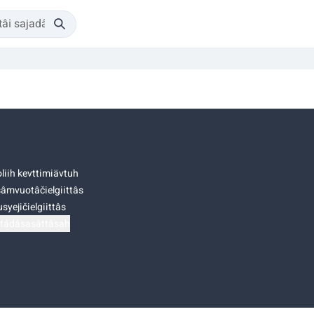
liih kevttimiävtuh
âmvuotâčielgiittâs
syejičielgiittâs
tádâsasâttâsah