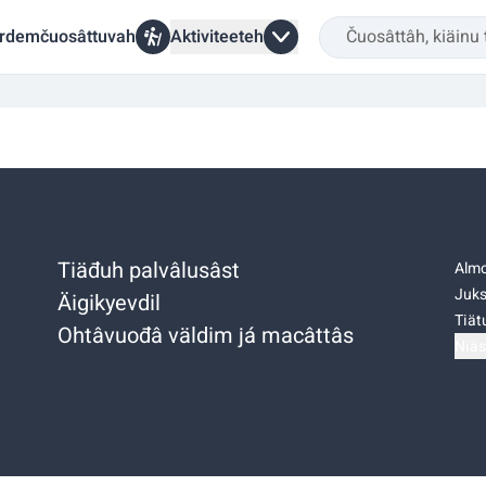
rdemčuosâttuvah
Aktiviteeteh
Tiäđuh palvâlusâst
Almo
Juks
Äigikyevdil
Tiätu
Ohtâvuođâ väldim já macâttâs
Niäs