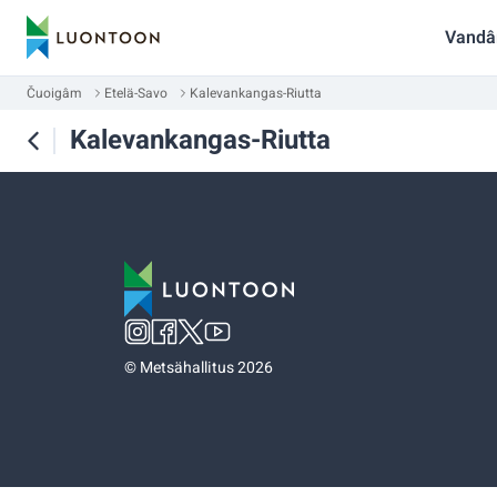
Vandâ
Čuoigâm
Etelä-Savo
Kalevankangas-Riutta
Kalevankangas-Riutta
©
Metsähallitus 2026