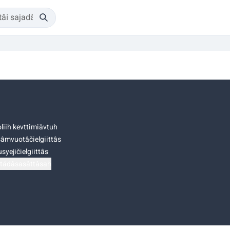
liih kevttimiävtuh
âmvuotâčielgiittâs
syejičielgiittâs
tádâsasâttâsah