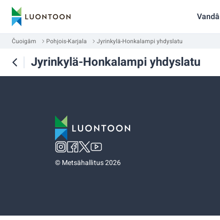
Vandâ
Čuoigâm
Pohjois-Karjala
Jyrinkylä-Honkalampi yhdyslatu
Jyrinkylä-Honkalampi yhdyslatu
©
Metsähallitus 2026