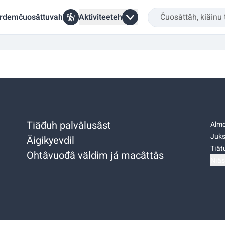
rdemčuosâttuvah
Aktiviteeteh
Tiäđuh palvâlusâst
Almo
Juks
Äigikyevdil
Tiätu
Ohtâvuođâ väldim já macâttâs
Niäs