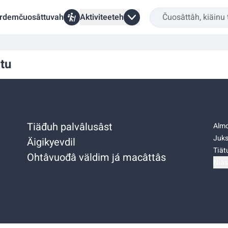
rdemčuosâttuvah
Aktiviteeteh
tu
Tiäđuh palvâlusâst
Almo
Juks
Äigikyevdil
Tiätu
Ohtâvuođâ väldim já macâttâs
Niäs