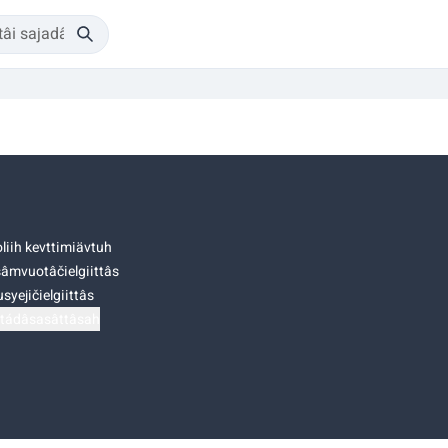
liih kevttimiävtuh
âmvuotâčielgiittâs
syejičielgiittâs
tádâsasâttâsah