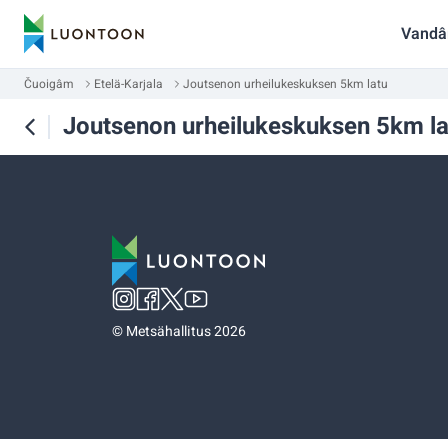
Vandâ
Čuoigâm
Etelä-Karjala
Joutsenon urheilukeskuksen 5km latu
Joutsenon urheilukeskuksen 5km la
©
Metsähallitus 2026