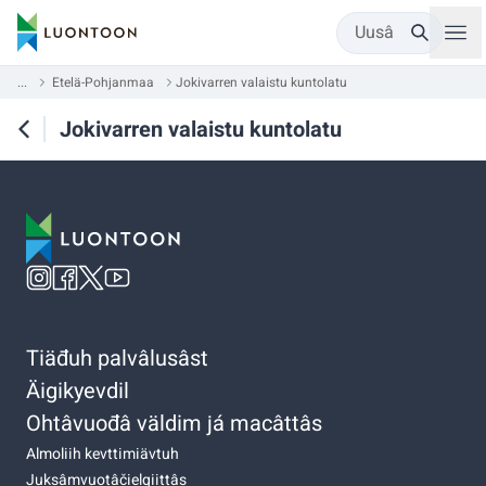
Uusâ
...
Etelä-Pohjanmaa
Jokivarren valaistu kuntolatu
Jokivarren valaistu kuntolatu
Tiäđuh palvâlusâst
Äigikyevdil
Ohtâvuođâ väldim já macâttâs
Almoliih kevttimiävtuh
Juksâmvuotâčielgiittâs