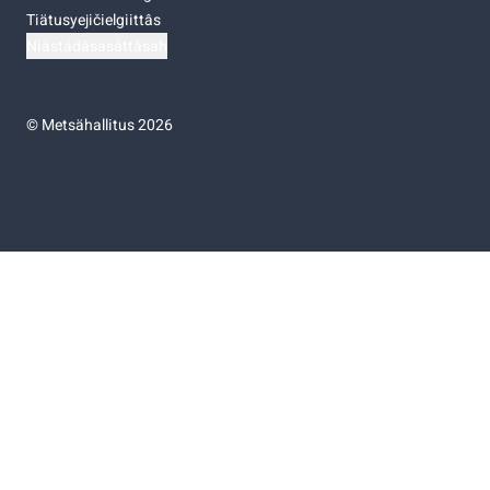
Tiätusyejičielgiittâs
Niästádâsasâttâsah
©
Metsähallitus 2026