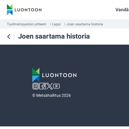
Vandâ
Tuolmâmpyeráin jotteem
Lappi
Joen saartama historia
Joen saartama historia
©
Metsähallitus 2026