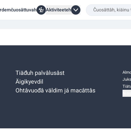
rdemčuosâttuvah
Aktiviteeteh
Tiäđuh palvâlusâst
Almo
Juks
Äigikyevdil
Tiätu
Ohtâvuođâ väldim já macâttâs
Niäs