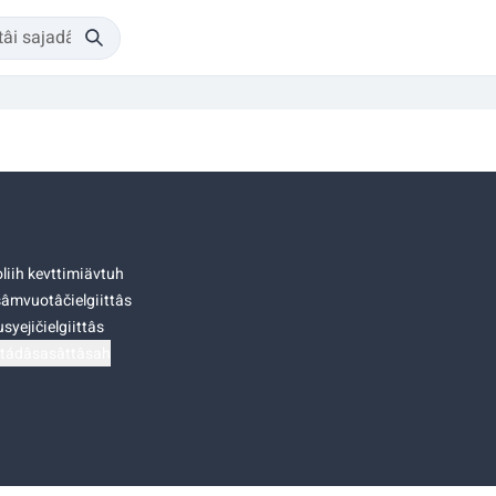
liih kevttimiävtuh
âmvuotâčielgiittâs
syejičielgiittâs
tádâsasâttâsah