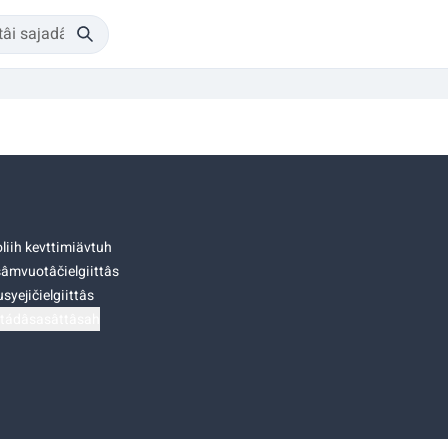
liih kevttimiävtuh
âmvuotâčielgiittâs
syejičielgiittâs
tádâsasâttâsah