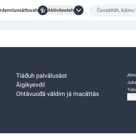
rdemčuosâttuvah
Aktiviteeteh
Tiäđuh palvâlusâst
Almo
Juks
Äigikyevdil
Tiätu
Ohtâvuođâ väldim já macâttâs
Niäs