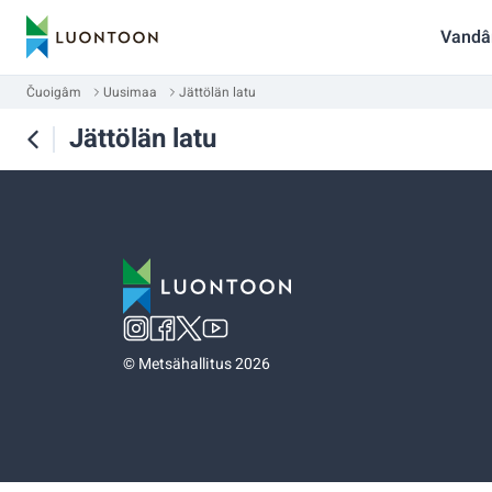
Vandâ
Čuoigâm
Uusimaa
Jättölän latu
Jättölän latu
©
Metsähallitus 2026