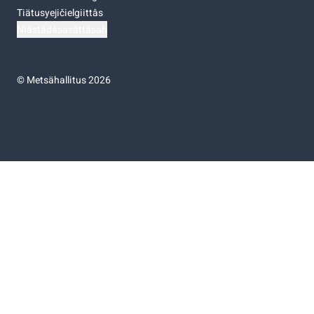
Tiätusyejičielgiittâs
Niästádâsasâttâsah
©
Metsähallitus 2026