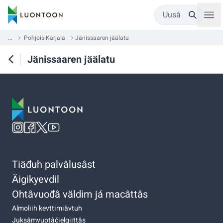
Uusâ
...
Pohjois-Karjala
Jänissaaren jäälatu
Jänissaaren jäälatu
Tiäđuh palvâlusâst
Äigikyevdil
Ohtâvuođâ väldim já macâttâs
Almoliih kevttimiävtuh
Juksâmvuotâčielgiittâs