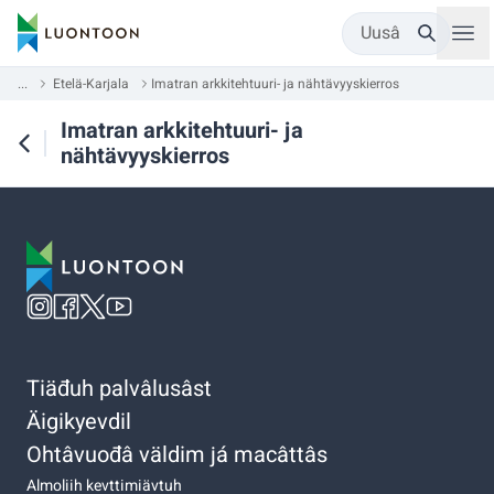
Uusâ
...
Etelä-Karjala
Imatran arkkitehtuuri- ja nähtävyyskierros
Imatran arkkitehtuuri- ja
nähtävyyskierros
Tiäđuh palvâlusâst
Äigikyevdil
Ohtâvuođâ väldim já macâttâs
Almoliih kevttimiävtuh