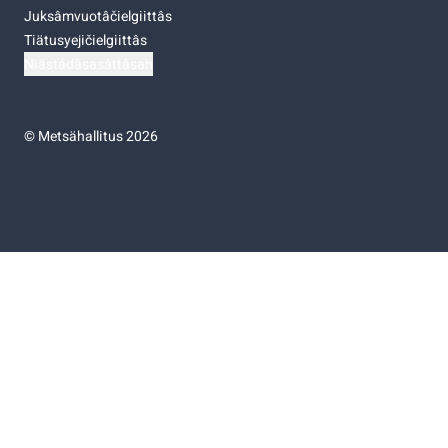
Juksâmvuotâčielgiittâs
Tiätusyejičielgiittâs
Niästádâsasâttâsah
©
Metsähallitus 2026