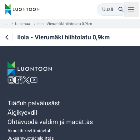
Uusâ
...
Uusimaa
Ilola - Vierumäki hiihtolatu 0,9km
Ilola - Vierumäki hiihtolatu 0,9km
Tiäđuh palvâlusâst
Äigikyevdil
Ohtâvuođâ väldim já macâttâs
Almoliih kevttimiävtuh
Juksâmvuotâčielgiittâs