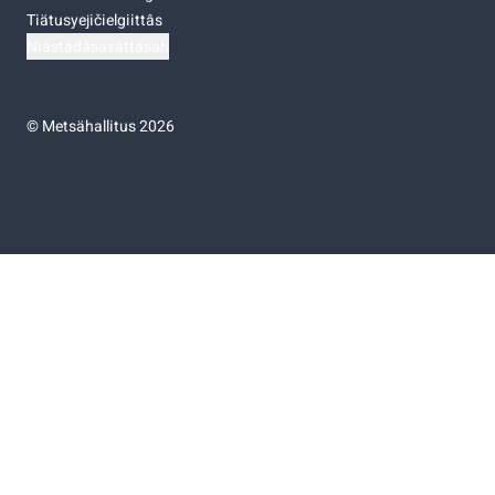
Tiätusyejičielgiittâs
Niästádâsasâttâsah
©
Metsähallitus 2026