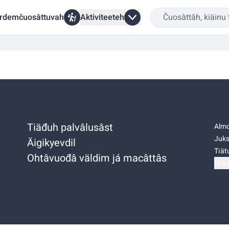
rdemčuosâttuvah
Aktiviteeteh
Tiäđuh palvâlusâst
Almo
Juks
Äigikyevdil
Tiätu
Ohtâvuođâ väldim já macâttâs
Niäs