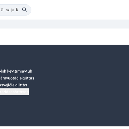
liih kevttimiävtuh
âmvuotâčielgiittâs
syejičielgiittâs
tádâsasâttâsah