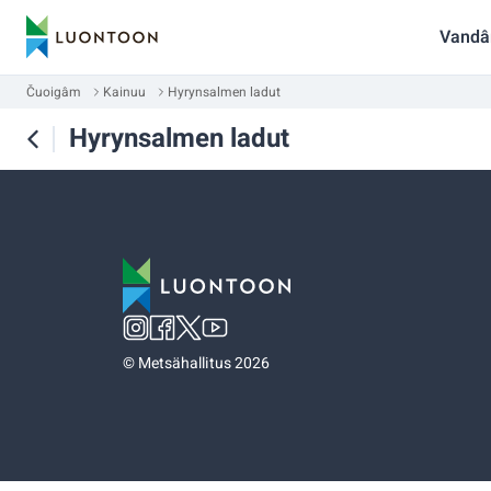
Vandâ
Čuoigâm
Kainuu
Hyrynsalmen ladut
Hyrynsalmen ladut
©
Metsähallitus 2026