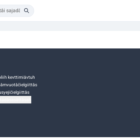
liih kevttimiävtuh
âmvuotâčielgiittâs
syejičielgiittâs
tádâsasâttâsah