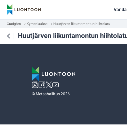
Vandâ
Čuoigâm
Kymenlaakso
Huutjärven liikuntamontun hiihtolatu
Huutjärven liikuntamontun hiihtolat
©
Metsähallitus 2026