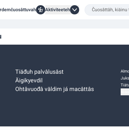
rdemčuosâttuvah
Aktiviteeteh
u
Tiäđuh palvâlusâst
Almo
Juks
Äigikyevdil
Tiätu
Ohtâvuođâ väldim já macâttâs
Niäs