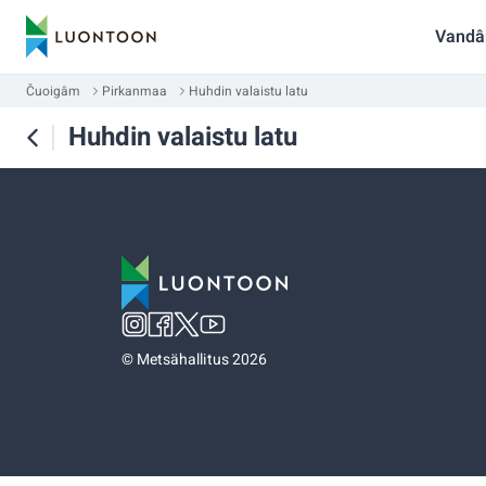
Vandâ
Čuoigâm
Pirkanmaa
Huhdin valaistu latu
Huhdin valaistu latu
©
Metsähallitus 2026