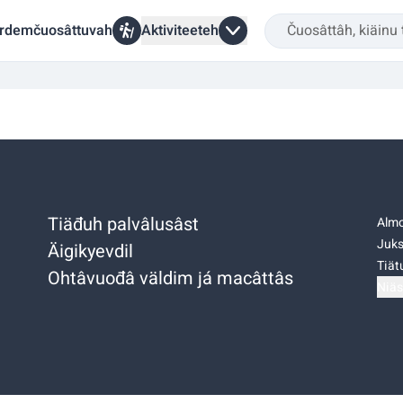
rdemčuosâttuvah
Aktiviteeteh
Tiäđuh palvâlusâst
Almo
Juks
Äigikyevdil
Tiätu
Ohtâvuođâ väldim já macâttâs
Niäs