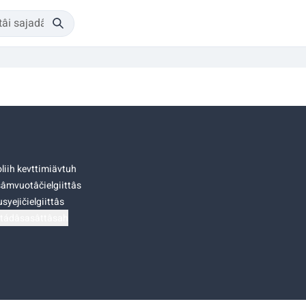
liih kevttimiävtuh
âmvuotâčielgiittâs
syejičielgiittâs
tádâsasâttâsah