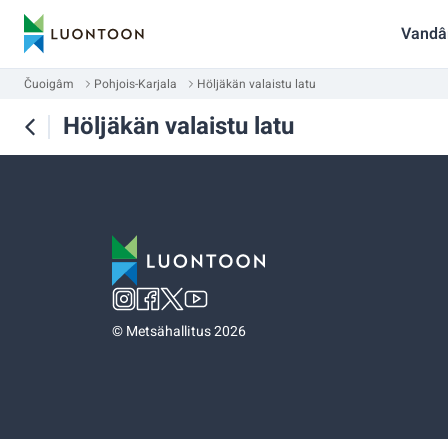
Vandâ
Čuoigâm
Pohjois-Karjala
Höljäkän valaistu latu
Höljäkän valaistu latu
©
Metsähallitus 2026