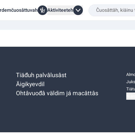
rdemčuosâttuvah
Aktiviteeteh
Tiäđuh palvâlusâst
Almo
Juks
Äigikyevdil
Tiätu
Ohtâvuođâ väldim já macâttâs
Niäs