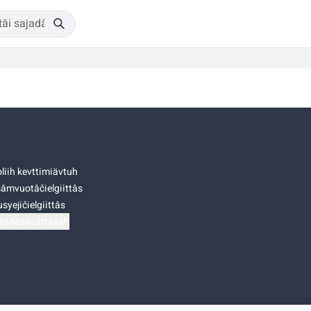
liih kevttimiävtuh
âmvuotâčielgiittâs
syejičielgiittâs
tádâsasâttâsah