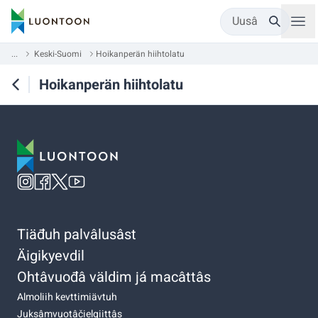
Uusâ
...
Keski-Suomi
Hoikanperän hiihtolatu
Hoikanperän hiihtolatu
Tiäđuh palvâlusâst
Äigikyevdil
Ohtâvuođâ väldim já macâttâs
Almoliih kevttimiävtuh
Juksâmvuotâčielgiittâs