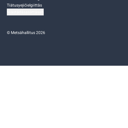
Tiätusyejičielgiittâs
Niästádâsasâttâsah
©
Metsähallitus 2026