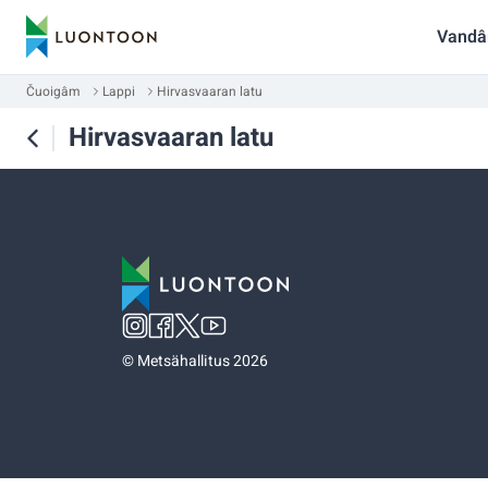
Vandâ
Čuoigâm
Lappi
Hirvasvaaran latu
Hirvasvaaran latu
©
Metsähallitus 2026