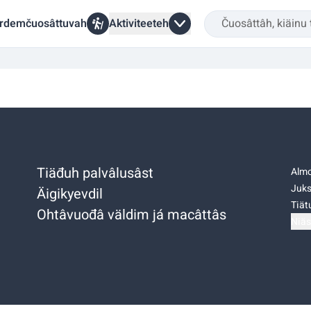
rdemčuosâttuvah
Aktiviteeteh
Tiäđuh palvâlusâst
Almo
Juks
Äigikyevdil
Tiätu
Ohtâvuođâ väldim já macâttâs
Niäs