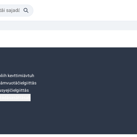
liih kevttimiävtuh
âmvuotâčielgiittâs
syejičielgiittâs
tádâsasâttâsah