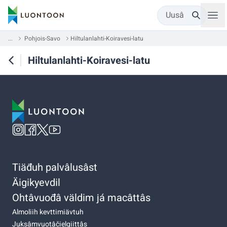
Uusâ
...
Pohjois-Savo
Hiltulanlahti-Koiravesi-latu
Hiltulanlahti-Koiravesi-latu
Tiäđuh palvâlusâst
Äigikyevdil
Ohtâvuođâ väldim já macâttâs
Almoliih kevttimiävtuh
Juksâmvuotâčielgiittâs