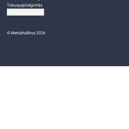
Tiätusyejičielgiittâs
Niästádâsasâttâsah
©
Metsähallitus 2026