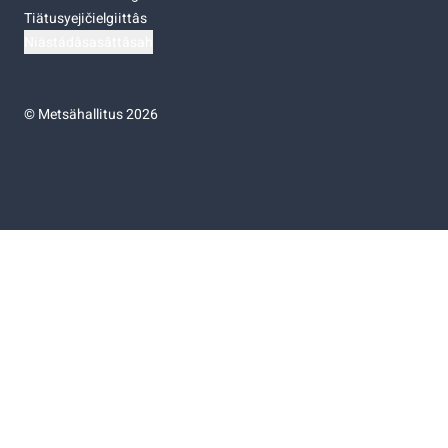
Tiätusyejičielgiittâs
Niästádâsasâttâsah
©
Metsähallitus 2026