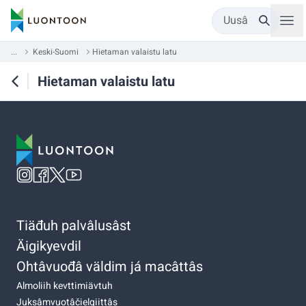
Uusâ
...
Keski-Suomi
Hietaman valaistu latu
Hietaman valaistu latu
Tiäđuh palvâlusâst
Äigikyevdil
Ohtâvuođâ väldim já macâttâs
Almoliih kevttimiävtuh
Juksâmvuotâčielgiittâs