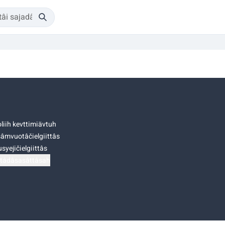
liih kevttimiävtuh
âmvuotâčielgiittâs
syejičielgiittâs
tádâsasâttâsah