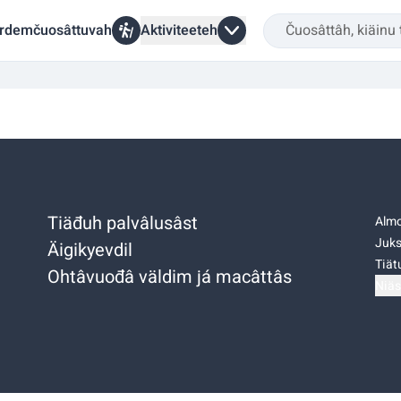
rdemčuosâttuvah
Aktiviteeteh
Tiäđuh palvâlusâst
Almo
Juks
Äigikyevdil
Tiätu
Ohtâvuođâ väldim já macâttâs
Niäs