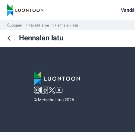
Vandâ
Čuoigâm
Päijät-Häme
Hennalan latu
Hennalan latu
©
Metsähallitus 2026