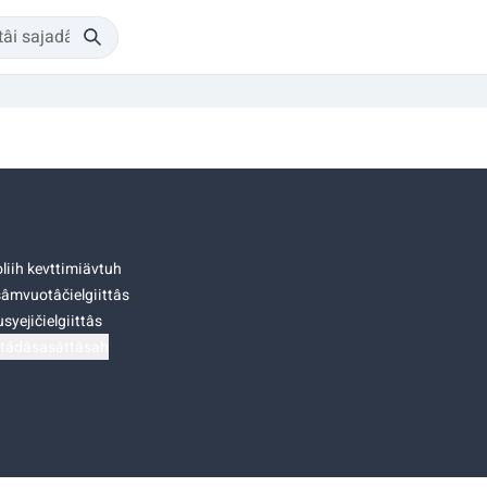
liih kevttimiävtuh
âmvuotâčielgiittâs
syejičielgiittâs
tádâsasâttâsah