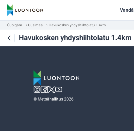
Vandâ
Čuoigâm
Uusimaa
Havukosken yhdyshiihtolatu 1.4km
Havukosken yhdyshiihtolatu 1.4km
©
Metsähallitus 2026