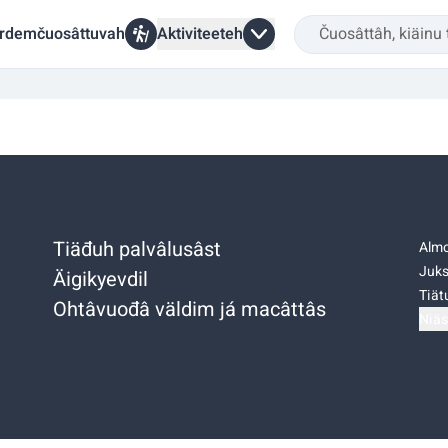
rdemčuosâttuvah
Aktiviteeteh
Tiäđuh palvâlusâst
Almo
Juks
Äigikyevdil
Tiätu
Ohtâvuođâ väldim já macâttâs
Niäs