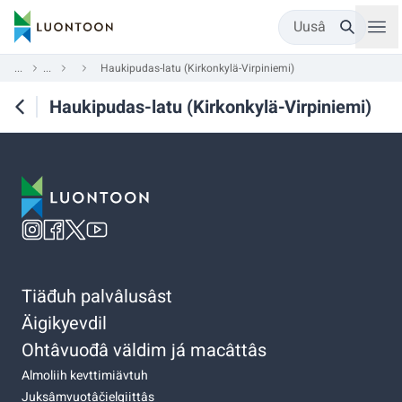
Uusâ
...
...
Haukipudas-latu (Kirkonkylä-Virpiniemi)
Haukipudas-latu (Kirkonkylä-Virpiniemi)
Tiäđuh palvâlusâst
Äigikyevdil
Ohtâvuođâ väldim já macâttâs
Almoliih kevttimiävtuh
Juksâmvuotâčielgiittâs