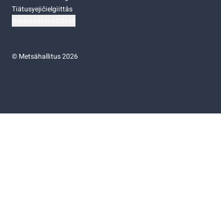
Tiätusyejičielgiittâs
Niästádâsasâttâsah
©
Metsähallitus 2026