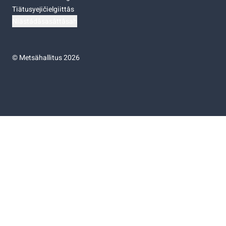
Tiätusyejičielgiittâs
Niästádâsasâttâsah
©
Metsähallitus 2026