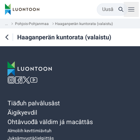
Uusâ
...
Pohjois-Pohjanmaa
Haaganperän kuntorata (valaistu)
Haaganperän kuntorata (valaistu)
Tiäđuh palvâlusâst
Äigikyevdil
Ohtâvuođâ väldim já macâttâs
Almoliih kevttimiävtuh
Juksâmvuotâčielgiittâs