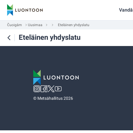
Vandâ
Čuoigâm
Uusimaa
Eteläinen yhdyslatu
Eteläinen yhdyslatu
©
Metsähallitus 2026