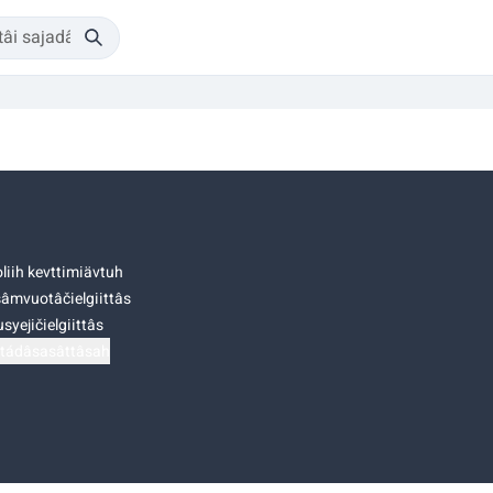
liih kevttimiävtuh
âmvuotâčielgiittâs
syejičielgiittâs
tádâsasâttâsah