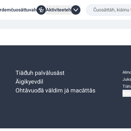
rdemčuosâttuvah
Aktiviteeteh
Tiäđuh palvâlusâst
Almo
Juks
Äigikyevdil
Tiätu
Ohtâvuođâ väldim já macâttâs
Niäs