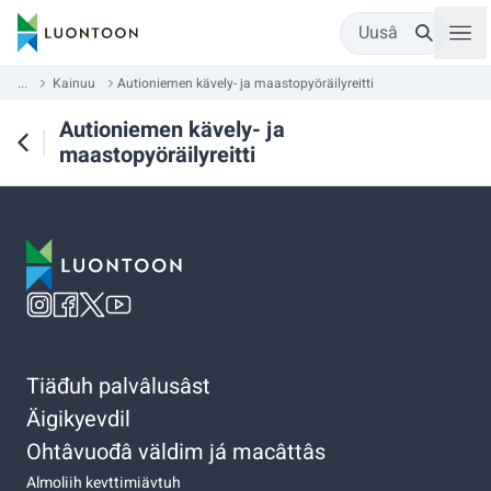
Uusâ
...
Kainuu
Autioniemen kävely- ja maastopyöräilyreitti
Autioniemen kävely- ja
maastopyöräilyreitti
Tiäđuh palvâlusâst
Äigikyevdil
Ohtâvuođâ väldim já macâttâs
Almoliih kevttimiävtuh