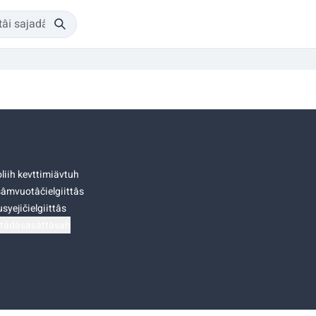
liih kevttimiävtuh
âmvuotâčielgiittâs
syejičielgiittâs
tádâsasâttâsah