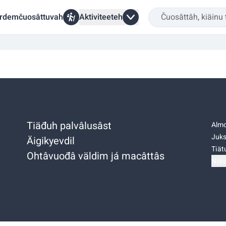
rdemčuosâttuvah
Aktiviteeteh
Tiäđuh palvâlusâst
Almo
Juks
Äigikyevdil
Tiätu
Ohtâvuođâ väldim já macâttâs
Niäs