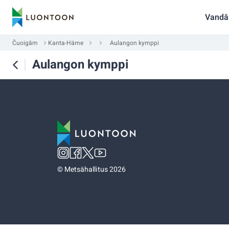
Vandâ
Čuoigâm
Kanta-Häme
Aulangon kymppi
Aulangon kymppi
©
Metsähallitus 2026